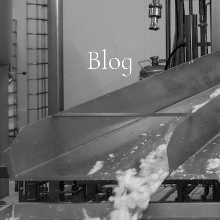
B
l
o
g